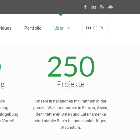
Neues
Portfolio
Über
EN
DE
PL
0
250
ng
Projekte
ure
Unsere Installationen mit Partnern in der
hrung
ganzen Welt, besonders in Europa, Asien,
ildgebung.
dem Mittleren Osten und Lateinamerika
 Vorteil.
sind stabile Basis für unser zukünftiges
Wachstum.