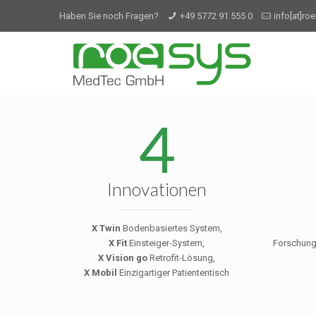
Haben Sie noch Fragen?
+49 5772 91 555 0
info[at]ro
4
Innovationen
X Twin
Bodenbasiertes System,
X Fit
Einsteiger-System,
Forschung
X Vision go
Retrofit-Lösung,
X Mobil
Einzigartiger Patiententisch