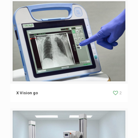
X Vision go
2