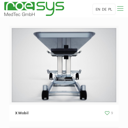
EN
DE
PL
X Mobil
9